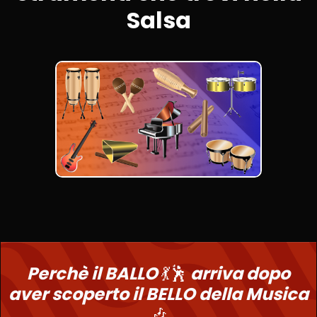
Salsa
Perchè il BALLO
💃🕺
arriva dopo
aver scoperto il BELLO della Musica
🎶