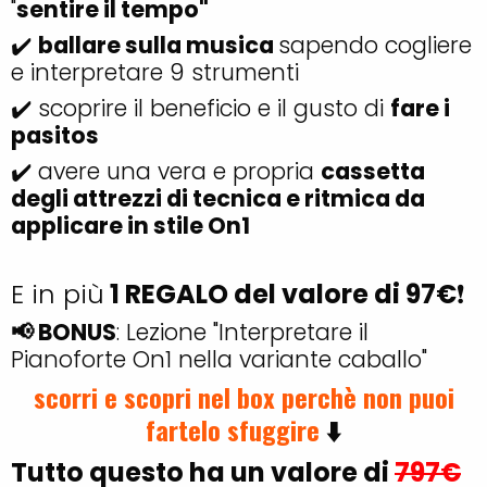
"
sentire il tempo"
✔️
ballare sulla musica
sapendo cogliere
e interpretare 9 strumenti
✔️ scoprire il beneficio e il gusto di
fare i
pasitos
✔️ avere una vera e propria
cassetta
degli attrezzi di tecnica e ritmica da
applicare in stile On1
E in più
1 REGALO del valore di 97€
❗
📢 BONUS
: Lezione "Interpretare il
Pianoforte On1 nella variante caballo"
scorri e scopri nel box perchè non puoi
fartelo sfuggire
⬇️
Tutto questo ha un valore di
797€