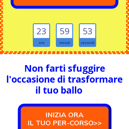
23
59
52
ore
minuti
secondi
Non farti sfuggire
l'occasione di trasformare
il tuo ballo
🕺
INIZIA ORA
IL TUO PER-CORSO>>