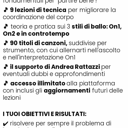
fondamentali per "partire bene"!
🎵 9 lezioni di tecnica
per migliorare la
coordinazione del corpo
🎵
teoria e pratica sui 3
stili di ballo: On1,
On2 e in controtempo
🎵 90 titoli di canzoni,
suddivise per
strumento, con cui allernarti nell'ascolto
e nell'interpretazione On1
🎵 il supporto di Andrea Rattazzi
per
eventuali dubbi e approfondimenti
🎵
accesso illimitato
alla piattaforma
con inclusi gli
aggiornamenti
futuri delle
lezioni
I TUOI OBIETTIVI E RISULTATI:
✔️ risolvere per sempre il problema di