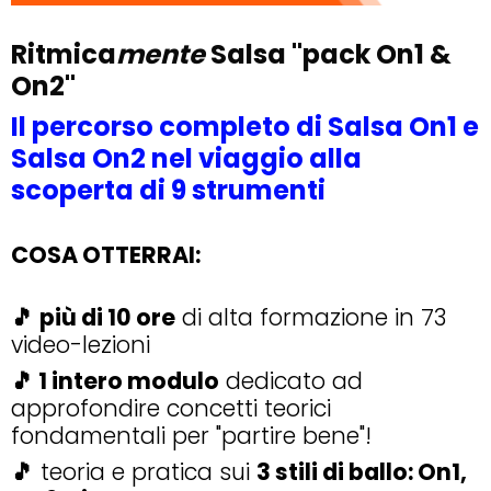
Ritmica
mente
Salsa "pack On1 &
On2"
Il percorso completo di Salsa On1 e
Salsa On2 nel viaggio alla
scoperta di 9 strumenti
COSA OTTERRAI:
🎵
più di 10 ore
di alta formazione in 73
video-lezioni
🎵 1 intero modulo
dedicato ad
approfondire concetti teorici
fondamentali per "partire bene"!
🎵
teoria e pratica sui
3 stili di ballo: On1,