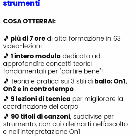
strumenti
COSA OTTERRAI:
🎵 più di 7 ore
di alta formazione in 63
video-lezioni
🎵 1 intero modulo
dedicato ad
approfondire concetti teorici
fondamentali per "partire bene"!
🎵
teoria e pratica sui 3 stili di
ballo: On1,
On2 e in controtempo
🎵 9 lezioni di tecnica
per migliorare la
coordinazione del corpo
🎵
90 titoli di canzoni
, suddivise per
strumento, con cui allernarti nell'ascolto
e nell'interpretazione On1