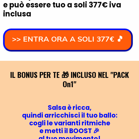
e può essere tuo a soli 377€ iva
inclusa
>> ENTRA ORA A SOLI 377€ 🎵
IL BONUS PER TE 🎁 INCLUSO NEL "PACK
On1"
Salsa è ricca,
quindi arricchisci il tuo ballo:
cogli le varianti ritmiche
e metti il BOOST 🎉
al tuo movimento!