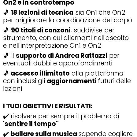
On2 e in controtempo
🎵 18 lezioni di tecnica
sia On1 che On2
per migliorare la coordinazione del corpo
🎵
90 titoli di canzoni
, suddivise per
strumento, con cui allernarti nell'ascolto
e nell'interpretazione On1 e On2
🎵
il
supporto di Andrea Rattazzi
per
eventuali dubbi e approfondimenti
🎵 accesso illimitato
alla piattaforma
con inclusi gli
aggiornamenti
futuri delle
lezioni
I TUOI
OBIETTIVI E RISULTATI:
✔️ risolvere per sempre il problema di
"
sentire il tempo"
✔️
ballare sulla musica
sapendo cogliere