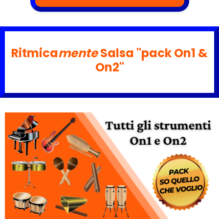
Ritmica
mente
Salsa "pack On1 &
On2"