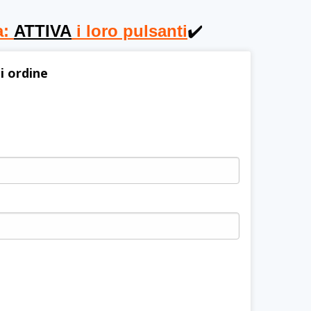
a:
ATTIVA
i loro pulsanti
✔️
i ordine