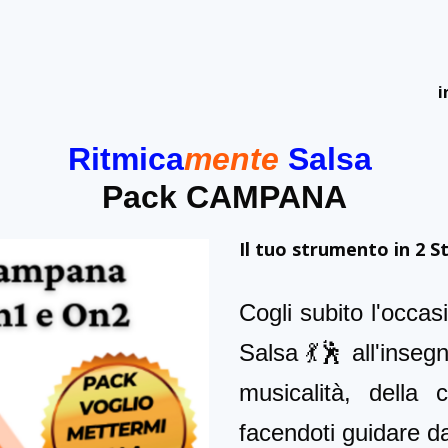
i
Ritmica
mente
Salsa
Pack CAMPANA
Il tuo strumento in 2 Sti
Cogli subito l'occasi
Salsa 💃🕺 all'insegn
musicalità, della 
facendoti guidare 