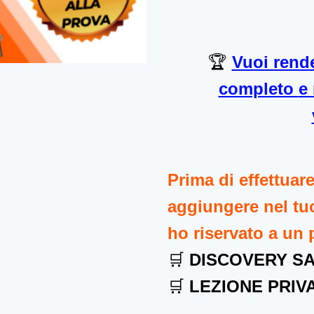
🏆
Vuoi rende
completo
e
Prim
a di effettuar
aggiungere nel tuo
ho riservato a un 
🛒
DISCOVERY S
🛒
LEZIONE PRIV